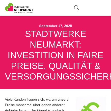
Suche
Zur Stö
Na
September 17, 2025
STADTWERKE
NEUMARKT:
INVESTITION IN FAIRE
PREISE, QUALITÄT &
VERSORGUNGSSICHER
Viele Kunden fragen sich, warum unsere
Preise manchmal über denen anderer
Anbieter liegen. Der Grund ist einfach: