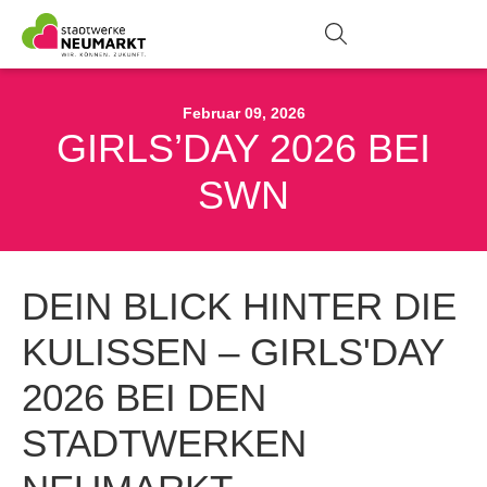
Suche
Zur Stö
Na
Februar 09, 2026
GIRLS’DAY 2026 BEI
SWN
DEIN BLICK HINTER DIE
KULISSEN – GIRLS'DAY
2026 BEI DEN
STADTWERKEN